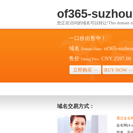
of365-suzho
您正在访问的域名可以转让!This domain name i
一口价出售中！
域名
of365-suzho
Domain Name:
售价
CNY 2597.00
Listing Price:
立即购买
BUY NOW
>>
>>
域名交易方式：
通过金名网(
金名网(4
简单、安