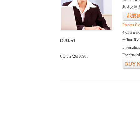
具体交易
我要
Process Ov
4.cn is a w
million RMB
联系我们
5 workdays
For detaile
QQ：2726103981
BUY 