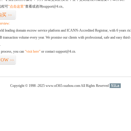
流程可
“点击这里”
查看或咨询support@4.cn。
购买
>>
erview:
orld leading domain escrow service platform and ICANN-Accredited Registrar, with 6 years ri
 transaction volume every year. We promise our clients with professional, safe and easy third-
.
d process, you can
“visit here”
or contact support@4.cn.
NOW
>>
Copyright © 1998 -2025 www.of365-suzhou.com All Rights Reserved
51La